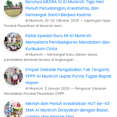
Serunya MESRA XI Al Muniroh: Tiga Hari
Penuh Petualangan, Kreativitas, dan
Semangat Santri Berjiwa Ksatria
Al Muniroh, 20–22 Oktober 2025 — Lapangan hijau
Pondok Pesantren Al Muniroh kem…
Kelas Spesial Guru MI Al Muniroh:
Menyelami Pembelajaran Mendalam dan
Kurikulum Cinta
Al Muniroh – Semangat baru dalam dunia
pendidikan kembali terasa di lingkungan …
Empat Dekade Pengabdian Tak Terganti,
YPPP Al Muniroh Lepas Purna Tugas Bapak
Hayan
Al Muniroh, 3 Januari 2026 — Pengurus Yayasan
Pendidikan Pondok Pesantren (YPPP…
Meriah dan Penuh Kreativitas! HUT ke-43
SMA Al Muniroh Dirayakan dengan Bazar,
Lomba, dan Pentas Seni