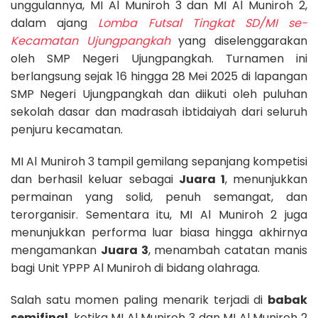
unggulannya, MI Al Muniroh 3 dan MI Al Muniroh 2,
dalam ajang
Lomba Futsal Tingkat SD/MI se-
Kecamatan Ujungpangkah
yang diselenggarakan
oleh SMP Negeri Ujungpangkah. Turnamen ini
berlangsung sejak 16 hingga 28 Mei 2025 di lapangan
SMP Negeri Ujungpangkah dan diikuti oleh puluhan
sekolah dasar dan madrasah ibtidaiyah dari seluruh
penjuru kecamatan.
MI Al Muniroh 3 tampil gemilang sepanjang kompetisi
dan berhasil keluar sebagai
Juara 1
, menunjukkan
permainan yang solid, penuh semangat, dan
terorganisir. Sementara itu, MI Al Muniroh 2 juga
menunjukkan performa luar biasa hingga akhirnya
mengamankan
Juara 3
, menambah catatan manis
bagi Unit YPPP Al Muniroh di bidang olahraga.
Salah satu momen paling menarik terjadi di
babak
semifinal
, ketika MI Al Muniroh 3 dan MI Al Muniroh 2